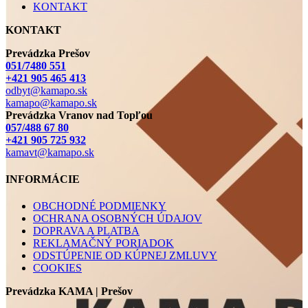
KONTAKT
KONTAKT
Prevádzka Prešov
051/7480 551
+421 905 465 413
odbyt@kamapo.sk
kamapo@kamapo.sk
Prevádzka Vranov nad Topľou
057/488 67 80
+421 905 725 932
kamavt@kamapo.sk
INFORMÁCIE
OBCHODNÉ PODMIENKY
OCHRANA OSOBNÝCH ÚDAJOV
DOPRAVA A PLATBA
REKLAMAČNÝ PORIADOK
ODSTÚPENIE OD KÚPNEJ ZMLUVY
COOKIES
Prevádzka KAMA | Prešov