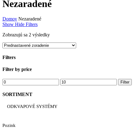
Nezaradené
Domov
Nezaradené
Show
Hide
Filters
Zobrazujú sa 2 výsledky
Filters
Close
Filter by price
Filters
Minimálna
Maximálna
Filter
cena
cena
SORTIMENT
ODKVAPOVÉ SYSTÉMY
Pozink