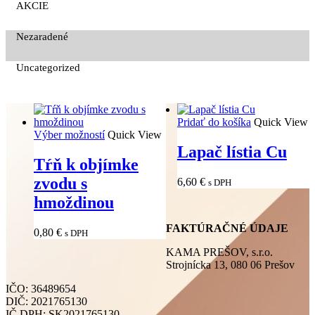
AKCIE
Nezaradené
Uncategorized
Pridať do košíka
Quick View
Výber možností
Quick View
Lapač lístia Cu
Tŕň k objímke
zvodu s
6,60
€
s DPH
hmoždinou
FAKTÚRAČNÉ ÚDAJE
0,80
€
s DPH
KAMA PREŠOV, s.r.o.
Strojnícka 13, 080 06 Prešov
IČO: 36489654
DIČ: 2021765130
IČ DPH: SK2021765130