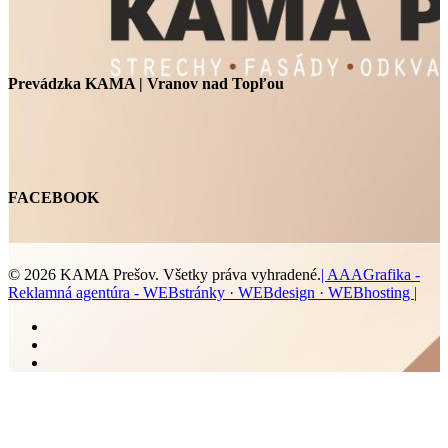
Prevádzka KAMA | Vranov nad Topľou
FACEBOOK
© 2026 KAMA Prešov. Všetky práva vyhradené.
| AAAGrafika -
Reklamná agentúra - WEBstránky · WEBdesign · WEBhosting |
facebook
youtube
instagram