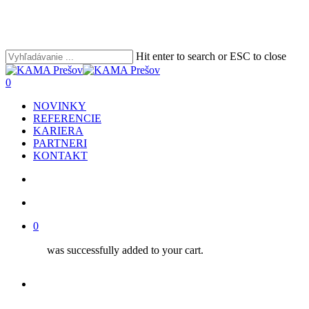
Skip
to
main
content
Hit enter to search or ESC to close
Close
Search
search
account
0
Menu
NOVINKY
REFERENCIE
KARIERA
PARTNERI
KONTAKT
search
account
0
was successfully added to your cart.
facebook
youtube
instagram
phone
email