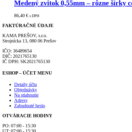
Medený zvitok 0,55mm – rôzne šírky 
86,40
€
s DPH
FAKTÚRAČNÉ ÚDAJE
KAMA PREŠOV, s.r.o.
Strojnícka 13, 080 06 Prešov
IČO: 36489654
DIČ: 2021765130
IČ DPH: SK2021765130
ESHOP – ÚČET MENU
Detaily účtu
Objednávky
Na stiahnutie
Adresy
Zabudnuté heslo
OTVÁRACIE HODINY
PO: 07:00 - 15:30
UT: 07:00 - 15:30