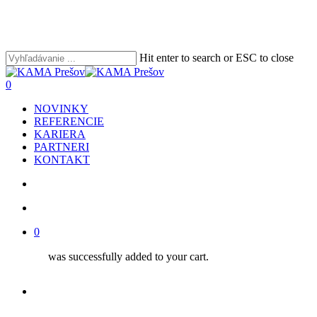
Skip
to
main
content
Hit enter to search or ESC to close
Close
Search
search
account
0
Menu
NOVINKY
REFERENCIE
KARIERA
PARTNERI
KONTAKT
search
account
0
was successfully added to your cart.
facebook
youtube
instagram
phone
email