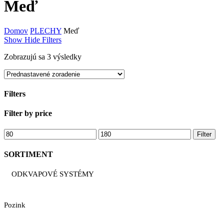
Meď
Domov
PLECHY
Meď
Show
Hide
Filters
Zobrazujú sa 3 výsledky
Filters
Close
Filter by price
Filters
Minimálna
Maximálna
Filter
cena
cena
SORTIMENT
ODKVAPOVÉ SYSTÉMY
Pozink