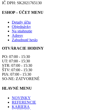
IČ DPH: SK2021765130
ESHOP – ÚČET MENU
Detaily účtu
Objednávky
Na stiahnutie
Adresy
Zabudnuté heslo
OTVÁRACIE HODINY
PO: 07:00 - 15:30
UT: 07:00 - 15:30
STR: 07:00 - 15:30
ŠTV: 07:00 - 15:30
PIA: 07:00 - 15:30
SO-NE: ZATVORENÉ
HLAVNÉ MENU
NOVINKY
REFERENCIE
KARIERA