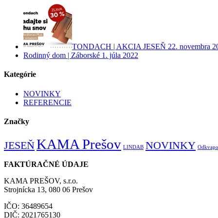
TONDACH | AKCIA JESEŇ
22. novembra 2
Rodinný dom | Záborské
1. júla 2022
Kategórie
NOVINKY
REFERENCIE
Značky
KAMA Prešov
JESEŇ
NOVINKY
LINDAB
Odkvapo
FAKTÚRAČNÉ ÚDAJE
KAMA PREŠOV, s.r.o.
Strojnícka 13, 080 06 Prešov
IČO: 36489654
DIČ: 2021765130