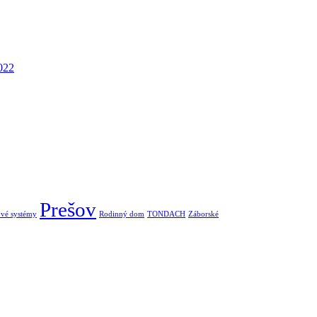
022
Prešov
vé systémy
Rodinný dom
TONDACH
Záborské