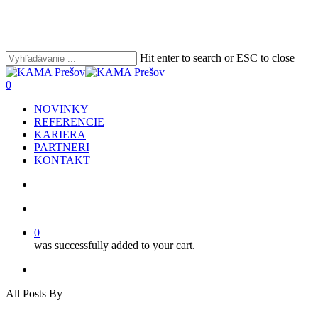
Skip
to
main
content
Hit enter to search or ESC to close
Close
Search
search
account
0
Menu
NOVINKY
REFERENCIE
KARIERA
PARTNERI
KONTAKT
search
account
0
was successfully added to your cart.
facebook
youtube
instagram
phone
email
All Posts By