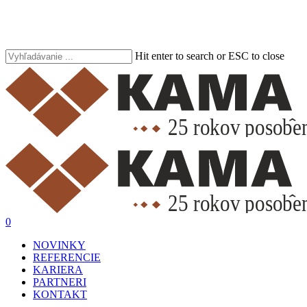
Skip
to
main
content
Hit enter to search or ESC to close
Close
Search
search
account
0
Menu
NOVINKY
REFERENCIE
KARIERA
PARTNERI
KONTAKT