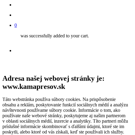
search
account
0
was successfully added to your cart.
facebook
youtube
instagram
phone
email
Adresa našej webovej stránky je:
www.kamapresov.sk
Táto webstránka používa súbory cookies. Na prispôsobenie
obsahu a reklám, poskytovanie funkcií sociálnych médií a analýzu
návštevnosti používame súbory cookie. Informácie o tom, ako
používate naše webové stránky, poskytujeme aj našim partnerom
v oblasti sociálnych médií, inzercie a analytiky. Títo partneri môžu
príslušné informácie skombinovať s ďalšími údajmi, ktoré ste im
poskytli, alebo ktoré od vás získali, keď ste používali ich služby.