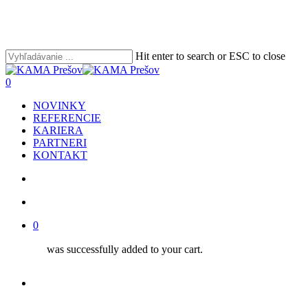
Skip
to
main
content
Hit enter to search or ESC to close
Close
Search
search
account
0
Menu
NOVINKY
REFERENCIE
KARIERA
PARTNERI
KONTAKT
search
account
0
was successfully added to your cart.
facebook
youtube
instagram
phone
email