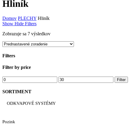
Hliník
Domov
PLECHY
Hliník
Show
Hide
Filters
Zobrazuje sa 7 výsledkov
Filters
Close
Filter by price
Filters
Minimálna
Maximálna
Filter
cena
cena
SORTIMENT
ODKVAPOVÉ SYSTÉMY
Pozink