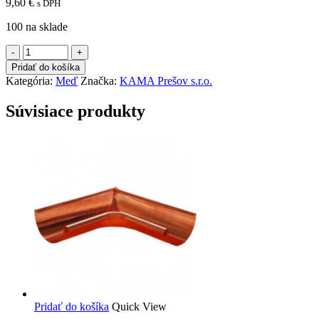
9,60
€
s DPH
100 na sklade
množstvo
koleno
Pridať do košíka
cu
Kategória:
Meď
Značka:
KAMA Prešov s.r.o.
72°
falcované
Súvisiace produkty
80mm
Pridať do košíka
Quick View