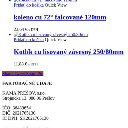
Pridať do košíka
Quick View
koleno cu 72° falcované 120mm
23,64
€
s DPH
Pridať do košíka
Quick View
Kotlík cu lisovaný závesný 250/80mm
11,88
€
s DPH
Share
Tweet
Share
Pin
FAKTÚRAČNÉ ÚDAJE
KAMA PREŠOV, s.r.o.
Strojnícka 13, 080 06 Prešov
IČO: 36489654
DIČ: 2021765130
IČ DPH: SK2021765130