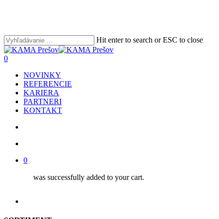
Skip
to
main
content
Hit enter to search or ESC to close
Close
Search
search
account
0
Menu
NOVINKY
REFERENCIE
KARIERA
PARTNERI
KONTAKT
search
account
0
was successfully added to your cart.
facebook
youtube
instagram
phone
email