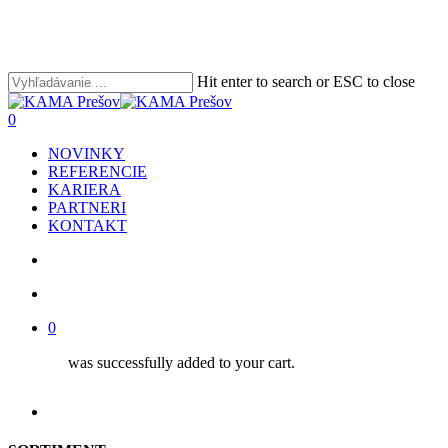
Skip
to
main
content
Hit enter to search or ESC to close
Close
Search
search
account
0
Menu
NOVINKY
REFERENCIE
KARIERA
PARTNERI
KONTAKT
search
account
0
was successfully added to your cart.
facebook
youtube
instagram
phone
email