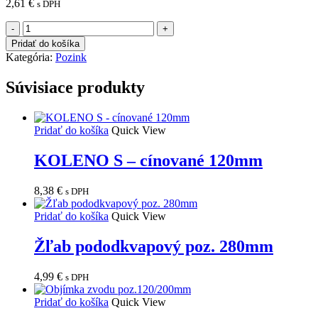
2,61
€
s DPH
množstvo
koleno
Pridať do košíka
poz.
Kategória:
Pozink
72°
falcované
Súvisiace produkty
80mm
Pridať do košíka
Quick View
KOLENO S – cínované 120mm
8,38
€
s DPH
Pridať do košíka
Quick View
Žľab pododkvapový poz. 280mm
4,99
€
s DPH
Pridať do košíka
Quick View