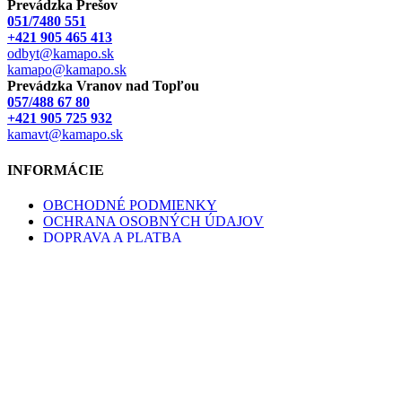
Prevádzka Prešov
051/7480 551
+421 905 465 413
odbyt@kamapo.sk
kamapo@kamapo.sk
Prevádzka Vranov nad Topľou
057/488 67 80
+421 905 725 932
kamavt@kamapo.sk
INFORMÁCIE
OBCHODNÉ PODMIENKY
OCHRANA OSOBNÝCH ÚDAJOV
DOPRAVA A PLATBA
REKLAMAČNÝ PORIADOK
ODSTÚPENIE OD KÚPNEJ ZMLUVY
COOKIES
Prevádzka KAMA | Prešov