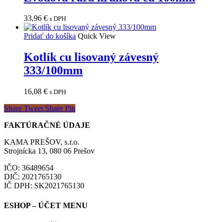
33,96
€
s DPH
Pridať do košíka
Quick View
Kotlík cu lisovaný závesný
333/100mm
16,08
€
s DPH
Share
Tweet
Share
Pin
FAKTÚRAČNÉ ÚDAJE
KAMA PREŠOV, s.r.o.
Strojnícka 13, 080 06 Prešov
IČO: 36489654
DIČ: 2021765130
IČ DPH: SK2021765130
ESHOP – ÚČET MENU