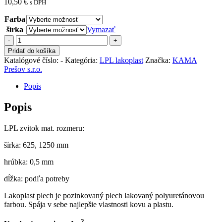
10,50
€
s DPH
Farba
šírka
Vymazať
množstvo
LPL
Pridať do košíka
zvitok
Katalógové číslo:
-
Kategória:
LPL lakoplast
Značka:
KAMA
matný
Prešov s.r.o.
Popis
Popis
LPL zvitok mat. rozmeru:
šírka: 625, 1250 mm
hrúbka: 0,5 mm
dĺžka: podľa potreby
Lakoplast plech je pozinkovaný plech lakovaný polyuretánovou
farbou. Spája v sebe najlepšie vlastnosti kovu a plastu.
2