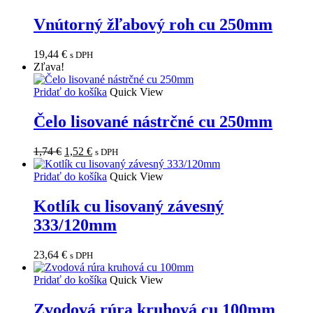
Vnútorný žľabový roh cu 250mm
19,44
€
s DPH
Zľava!
Pridať do košíka
Quick View
Čelo lisované nástrčné cu 250mm
Pôvodná
Aktuálna
1,74
€
1,52
€
s DPH
cena
cena
bola:
je:
Pridať do košíka
Quick View
1,74 €.
1,52 €.
Kotlík cu lisovaný závesný
333/120mm
23,64
€
s DPH
Pridať do košíka
Quick View
Zvodová rúra kruhová cu 100mm