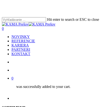
Skip
to
main
content
Hit enter to search or ESC to close
Close
Search
search
account
0
Menu
NOVINKY
REFERENCIE
KARIERA
PARTNERI
KONTAKT
search
account
0
was successfully added to your cart.
facebook
youtube
instagram
phone
email