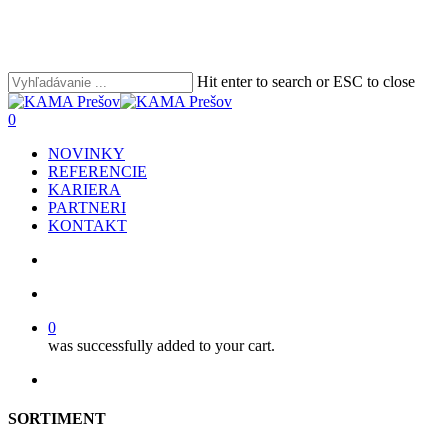
Skip
to
main
content
Hit enter to search or ESC to close
Close
Search
search
account
0
Menu
NOVINKY
REFERENCIE
KARIERA
PARTNERI
KONTAKT
search
account
0
was successfully added to your cart.
facebook
youtube
instagram
phone
email
SORTIMENT