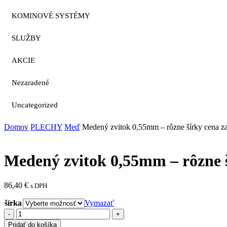
KOMINOVÉ SYSTÉMY
SLUŽBY
AKCIE
Nezaradené
Uncategorized
Domov
PLECHY
Meď
Medený zvitok 0,55mm – rôzne šírky cena z
Medený zvitok 0,55mm – rôzne 
86,40
€
s DPH
šírka
Vymazať
množstvo
Medený
Pridať do košíka