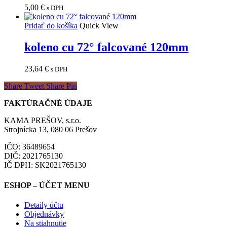
5,00
€
s DPH
Pridať do košíka
Quick View
koleno cu 72° falcované 120mm
23,64
€
s DPH
Share
Tweet
Share
Pin
FAKTÚRAČNÉ ÚDAJE
KAMA PREŠOV, s.r.o.
Strojnícka 13, 080 06 Prešov
IČO: 36489654
DIČ: 2021765130
IČ DPH: SK2021765130
ESHOP – ÚČET MENU
Detaily účtu
Objednávky
Na stiahnutie