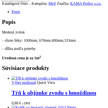
zvitok
Katalógové číslo:
-
Kategória:
Meď
Značka:
KAMA Prešov s.r.o.
0,55mm
-
Popis
rôzne
šírky
Popis
cena
za
Medený zvitok
1m2
– rôzne šírky: 1000mm, 670mm,400mm,333mm
– dĺžka podľa potreby
2
Uvedená cena je za 1m
Súvisiace produkty
Výber možností
Quick View
Tŕň k objímke zvodu s hmoždinou
0,80
€
s DPH