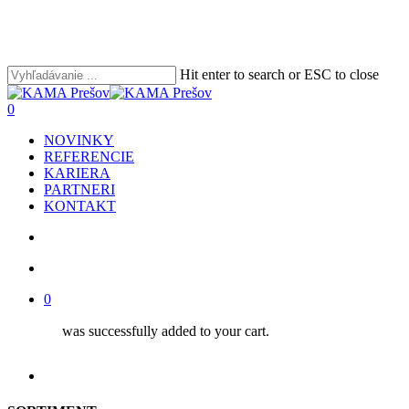
Skip
to
main
content
Hit enter to search or ESC to close
Close
Search
search
account
0
Menu
NOVINKY
REFERENCIE
KARIERA
PARTNERI
KONTAKT
search
account
0
was successfully added to your cart.
facebook
youtube
instagram
phone
email