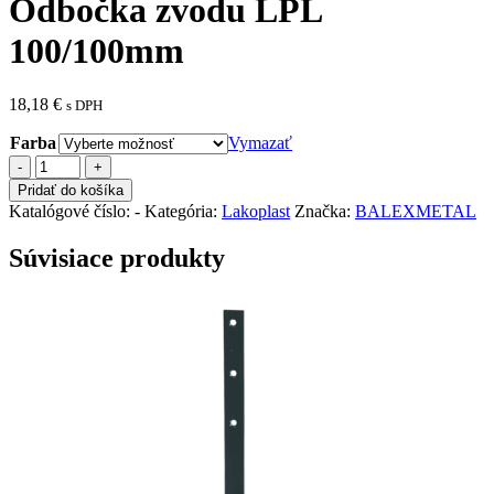
Odbočka zvodu LPL
100/100mm
18,18
€
s DPH
Farba
Vymazať
množstvo
Odbočka
Pridať do košíka
zvodu
Katalógové číslo:
-
Kategória:
Lakoplast
Značka:
BALEXMETAL
LPL
100/100mm
Súvisiace produkty