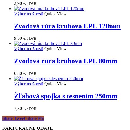
2,90
€
s DPH
Výber možností
Quick View
Zvodová rúra kruhová LPL 120mm
9,50
€
s DPH
Výber možností
Quick View
Zvodová rúra kruhová LPL 80mm
6,80
€
s DPH
Výber možností
Quick View
Žľabová spojka s tesnením 250mm
7,80
€
s DPH
Share
Tweet
Share
Pin
FAKTÚRAČNÉ ÚDAJE