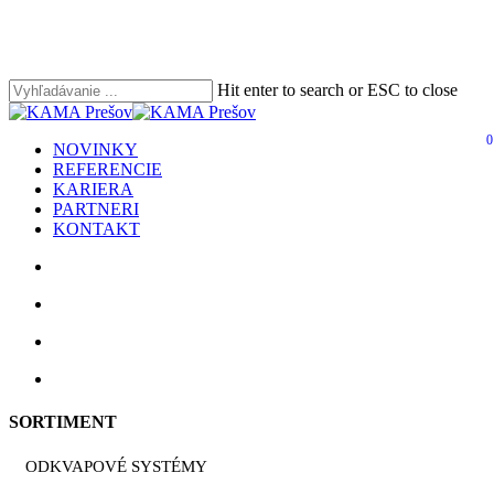
Skip
to
main
content
Hit enter to search or ESC to close
Close
Search
0
search
account
Menu
NOVINKY
REFERENCIE
KARIERA
PARTNERI
KONTAKT
search
account
facebook
youtube
instagram
phone
email
SORTIMENT
ODKVAPOVÉ SYSTÉMY