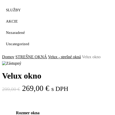
SLUŽBY
AKCIE
Nezaradené
Uncategorized
Domov
STREŠNE OKNÁ
Velux - strešné okná
Velux okno
Velux okno
Pôvodná
Aktuálna
269,00
€
s DPH
299,00
€
cena
cena
bola:
je:
299,00 €.
269,00 €.
Rozmer okna