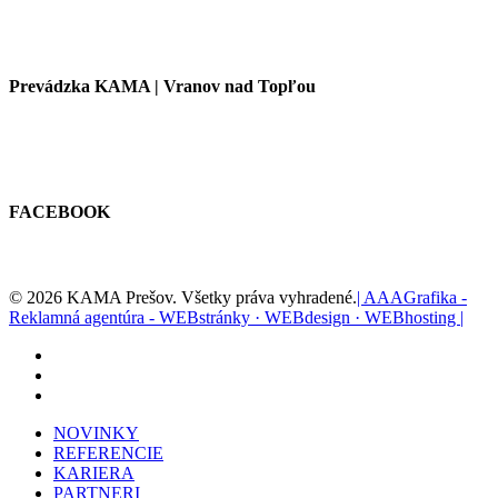
Prevádzka KAMA | Vranov nad Topľou
FACEBOOK
© 2026 KAMA Prešov. Všetky práva vyhradené.
| AAAGrafika -
Reklamná agentúra - WEBstránky · WEBdesign · WEBhosting |
facebook
youtube
instagram
Close
NOVINKY
Menu
REFERENCIE
KARIERA
PARTNERI