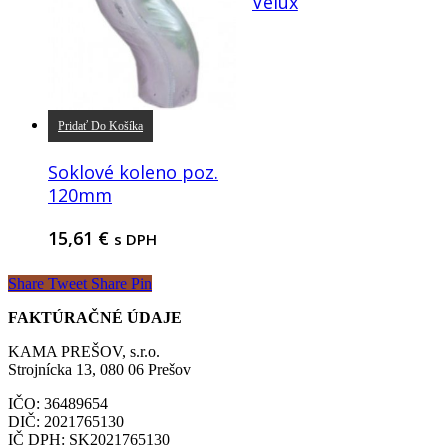
Velux
Pridať Do Košíka
Soklové koleno poz.
120mm
15,61
€
s DPH
Share
Tweet
Share
Pin
FAKTÚRAČNÉ ÚDAJE
KAMA PREŠOV, s.r.o.
Strojnícka 13, 080 06 Prešov
IČO: 36489654
DIČ: 2021765130
IČ DPH: SK2021765130