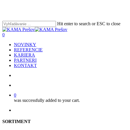
Skip
to
main
content
Hit enter to search or ESC to close
Close
Search
search
account
0
Menu
NOVINKY
REFERENCIE
KARIERA
PARTNERI
KONTAKT
search
account
0
was successfully added to your cart.
facebook
youtube
instagram
phone
email
SORTIMENT