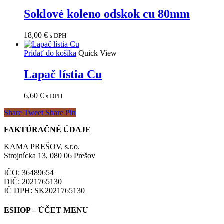
Soklové koleno odskok cu 80mm
18,00
€
s DPH
Pridať do košíka
Quick View
Lapač lístia Cu
6,60
€
s DPH
Share
Tweet
Share
Pin
FAKTÚRAČNÉ ÚDAJE
KAMA PREŠOV, s.r.o.
Strojnícka 13, 080 06 Prešov
IČO: 36489654
DIČ: 2021765130
IČ DPH: SK2021765130
ESHOP – ÚČET MENU