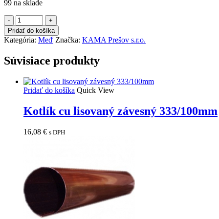
99 na sklade
množstvo
Zachytavač
Pridať do košíka
vody
Kategória:
Meď
Značka:
KAMA Prešov s.r.o.
cu
120mm
Súvisiace produkty
Pridať do košíka
Quick View
Kotlík cu lisovaný závesný 333/100mm
16,08
€
s DPH