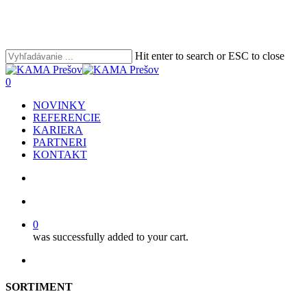
Skip
to
main
content
Hit enter to search or ESC to close
Close
Search
search
account
0
Menu
NOVINKY
REFERENCIE
KARIERA
PARTNERI
KONTAKT
search
account
0
was successfully added to your cart.
facebook
youtube
instagram
phone
email
SORTIMENT