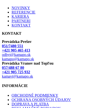
NOVINKY
REFERENCIE
KARIERA
PARTNERI
KONTAKT
KONTAKT
Prevádzka Prešov
051/7480 551
+421 905 465 413
odbyt@kamapo.sk
kamapo@kamapo.sk
Prevádzka Vranov nad Topľou
057/488 67 80
+421 905 725 932
kamavt@kamapo.sk
INFORMÁCIE
OBCHODNÉ PODMIENKY
OCHRANA OSOBNÝCH ÚDAJOV
DOPRAVA A PLATBA