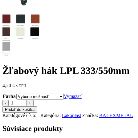
Žľabový hák LPL 333/550mm
4,20
€
s DPH
Farba
Vymazať
množstvo
Žľabový
Pridať do košíka
hák
Katalógové číslo:
-
Kategória:
Lakoplast
Značka:
BALEXMETAL
LPL
333/550mm
Súvisiace produkty