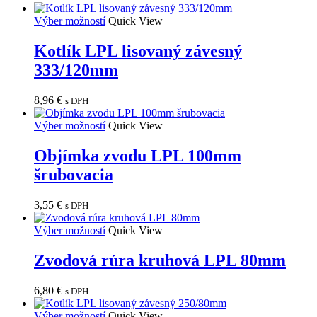
Výber možností
Quick View
Kotlík LPL lisovaný závesný
333/120mm
8,96
€
s DPH
Výber možností
Quick View
Objímka zvodu LPL 100mm
šrubovacia
3,55
€
s DPH
Výber možností
Quick View
Zvodová rúra kruhová LPL 80mm
6,80
€
s DPH
Výber možností
Quick View