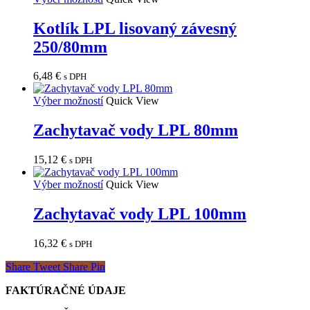
Kotlík LPL lisovaný závesný
250/80mm
6,48
€
s DPH
Výber možností
Quick View
Zachytavač vody LPL 80mm
15,12
€
s DPH
Výber možností
Quick View
Zachytavač vody LPL 100mm
16,32
€
s DPH
Share
Tweet
Share
Pin
FAKTÚRAČNÉ ÚDAJE