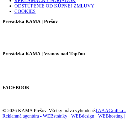
REKLAMAČNÝ PORIADOK
ODSTÚPENIE OD KÚPNEJ ZMLUVY
COOKIES
Prevádzka KAMA | Prešov
Prevádzka KAMA | Vranov nad Topľou
FACEBOOK
© 2026 KAMA Prešov. Všetky práva vyhradené.
| AAAGrafika -
Reklamná agentúra - WEBstránky · WEBdesign · WEBhosting |
facebook
youtube