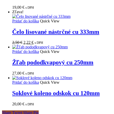
19,00
€
s DPH
Zľava!
Pridať do košíka
Quick View
Čelo lisované nástrčné cu 333mm
Pôvodná
Aktuálna
2,50
€
2,22
€
s DPH
cena
cena
bola:
je:
Pridať do košíka
Quick View
2,50 €.
2,22 €.
Žľab pododkvapový cu 250mm
27,00
€
s DPH
Pridať do košíka
Quick View
Soklové koleno odskok cu 120mm
20,00
€
s DPH
Share
Tweet
Share
Pin