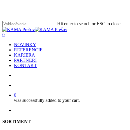
Skip
to
main
content
Hit enter to search or ESC to close
Close
Search
search
account
0
Menu
NOVINKY
REFERENCIE
KARIERA
PARTNERI
KONTAKT
search
account
0
was successfully added to your cart.
facebook
youtube
instagram
phone
email
SORTIMENT