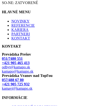
SO-NE: ZATVORENÉ
HLAVNÉ MENU
NOVINKY
REFERENCIE
KARIERA
PARTNERI
KONTAKT
KONTAKT
Prevádzka Prešov
051/7480 551
+421 905 465 413
odbyt@kamapo.sk
kamapo@kamapo.sk
Prevádzka Vranov nad Topľou
057/488 67 80
+421 905 725 932
kamavt@kamapo.sk
INFORMÁCIE