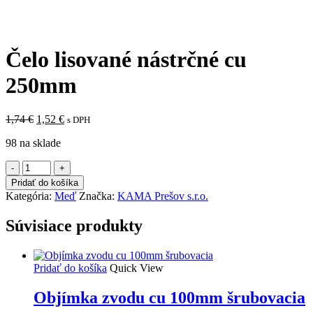
Čelo lisované nástrčné cu
250mm
Pôvodná
Aktuálna
1,74
€
1,52
€
s DPH
cena
cena
98 na sklade
bola:
je:
1,74 €.
1,52 €.
množstvo
Čelo
Pridať do košíka
lisované
Kategória:
Meď
Značka:
KAMA Prešov s.r.o.
nástrčné
cu
Súvisiace produkty
250mm
Pridať do košíka
Quick View
Objímka zvodu cu 100mm šrubovacia