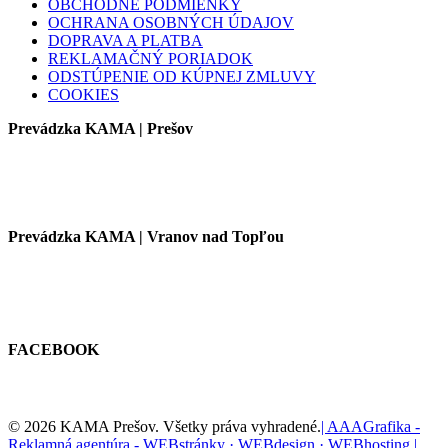
OBCHODNÉ PODMIENKY
OCHRANA OSOBNÝCH ÚDAJOV
DOPRAVA A PLATBA
REKLAMAČNÝ PORIADOK
ODSTÚPENIE OD KÚPNEJ ZMLUVY
COOKIES
Prevádzka KAMA | Prešov
Prevádzka KAMA | Vranov nad Topľou
FACEBOOK
© 2026 KAMA Prešov. Všetky práva vyhradené.
| AAAGrafika -
Reklamná agentúra - WEBstránky · WEBdesign · WEBhosting |