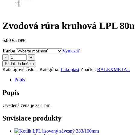
Zvodová rúra kruhová LPL 8
6,80
€
s DPH
Farba
Vymazať
množstvo
Zvodová
Pridať do košíka
rúra
Katalógové číslo:
-
Kategória:
Lakoplast
Značka:
BALEXMETAL
kruhová
LPL
Popis
80mm
Popis
Uvedená cena je za 1 bm.
Súvisiace produkty