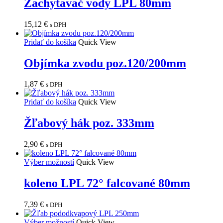
Zachytavač vody LPL 80mm
15,12
€
s DPH
Pridať do košíka
Quick View
Objímka zvodu poz.120/200mm
1,87
€
s DPH
Pridať do košíka
Quick View
Žľabový hák poz. 333mm
2,90
€
s DPH
Výber možností
Quick View
koleno LPL 72° falcované 80mm
7,39
€
s DPH
Výber možností
Quick View