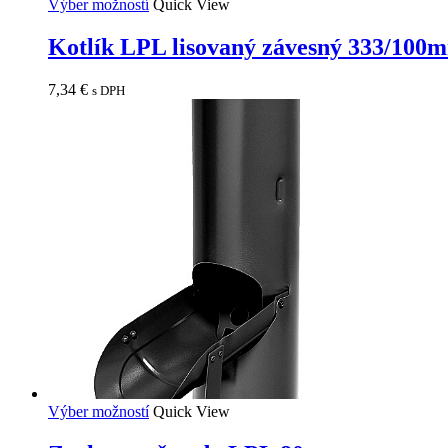
Výber možností
Quick View
Kotlík LPL lisovaný závesný 333/100
7,34
€
s DPH
Výber možností
Quick View