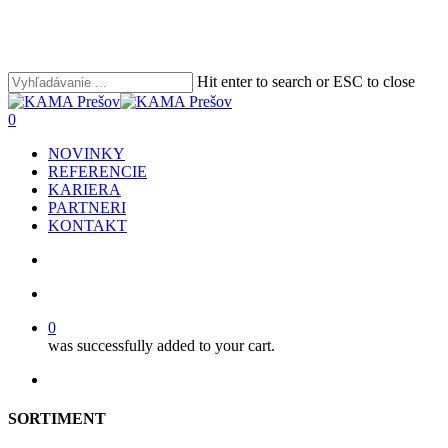
Skip
to
main
content
Hit enter to search or ESC to close
Close
Search
search
account
0
Menu
NOVINKY
REFERENCIE
KARIERA
PARTNERI
KONTAKT
search
account
0
was successfully added to your cart.
facebook
youtube
instagram
phone
email
SORTIMENT